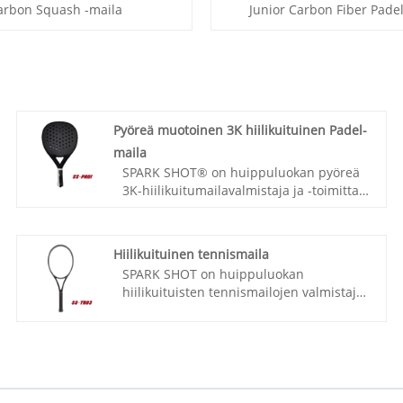
arbon Squash -maila
Junior Carbon Fiber Padel
Pyöreä muotoinen 3K hiilikuituinen Padel-
maila
SPARK SHOT® on huippuluokan pyöreä
3K-hiilikuitumailavalmistaja ja -toimittaja
Kiinassa. Korkea laatu, kilpailukykyinen
hinta. Keskitymme suunnitteluun ja
tuotantoon hiilipadel-mailat, hiilisquash-
Hiilikuituinen tennismaila
mailat, hiilikuituiset tennismailat jne.
SPARK SHOT on huippuluokan
hiilikuituisten tennismailojen valmistaja
ja toimittaja Kiinassa. Korkea laatu,
kilpailukykyinen hinta. Keskitymme hiili-
tennismailojen, hiilisquash-mailojen,
hiilipadel-mailojen suunnitteluun ja
tuotantoon.