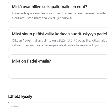
kehitystiimimme avulla, suunnittelemme
parhaiten sopivan hiilen
Mitkä ovat hiilen sulkapallomailojen edut?
sulkapallomailun vaatimuksesi mukaan.
Hiilen sulkapallomatteet ovat miehittäneet tärkeän aseman modern
ainutlaatuisten materiaalien etujen vuoksi.
Miksi sinun pitäisi valita korkean suorituskyvyn padel
​Oikean Padel-mailan valinta on välttämätöntä pelaajille, jotka halu
vahvempaa voimaa ja parempaa ohjattavuutta kentällä. Hyvin suun
pelaamistasi välittömästi, ja tässä artikkelissa kerrotaan, kuinka val
tuoteparametreilla, teknisillä oivalluksilla ja käyttäjäystävällisillä se
Technology Co., Ltd. on erikoistunut tuottamaan kestäviä, tasapainoi
Mikä on Padel -maila?
jotka sopivat sekä aloittelijoille että edistyneille pelaajille.
Lähetä kysely