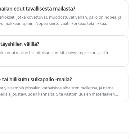
ailan edut tavallisesta mailasta?
likerrokset, jotka kovettuvat, muodostuvat vähän, pallo on nopea, ja
 voimakkaan spinin. Nopea kierto vaatii korkeaa tekniikkaa.
täyshiilen välillä?
rkeampi mailan hiilipitoisuus on, sitä kevyempi se on ja sitä
 tai hiilikuitu sulkapallo -maila?
at yleisempiä joissakin varhaisissa alhaisten malleissa, ja nämä
eellisia joustavuuden kannalta. Sitä vastoin uusien materiaalien
merkittävästi. Hiilikuitu sulkapallo -maileilla on parempi joustavuus
mpi.