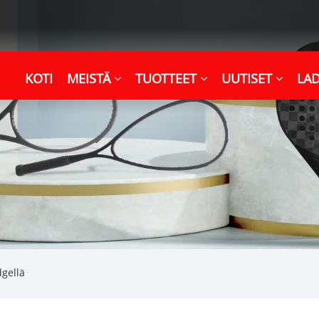
KOTI
MEISTÄ
TUOTTEET
UUTISET
LA
gellä