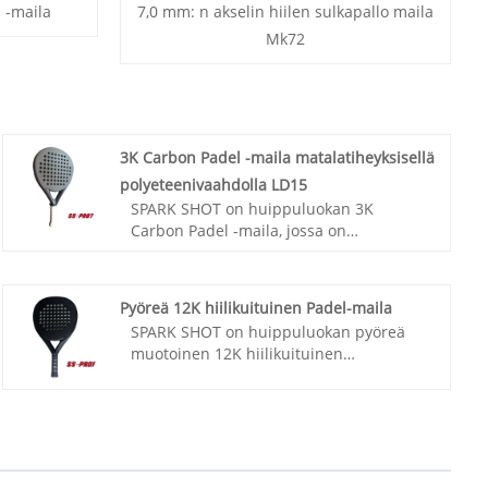
 -maila
7,0 mm: n akselin hiilen sulkapallo maila
Mk72
3K Carbon Padel -maila matalatiheyksisellä
polyeteenivaahdolla LD15
SPARK SHOT on huippuluokan 3K
Carbon Padel -maila, jossa on
matalatiheyksinen polyeteenivaahtoydin
LD15, valmistaja ja toimittaja Kiinassa.
Korkea laatu, kilpailukykyinen hinta.
Pyöreä 12K hiilikuituinen Padel-maila
Keskitymme suunnitteluun ja tuotantoon
SPARK SHOT on huippuluokan pyöreä
hiilipadel-mailat, hiilisquash-mailat,
muotoinen 12K hiilikuituinen
hiilikuituiset tennismailat jne.
padelmailojen valmistaja ja toimittaja
Kiinassa. Korkea laatu, kilpailukykyinen
hinta. Keskitymme suunnitteluun ja
tuotantoon hiilipadel-mailat, hiilisquash-
mailat, hiilikuituiset tennismailat jne.