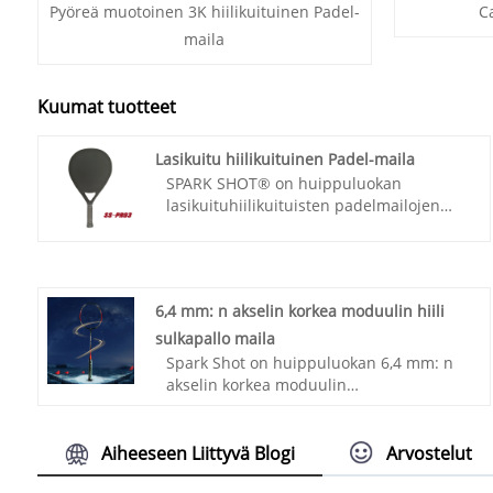
Pyöreä muotoinen 3K hiilikuituinen Padel-
C
maila
Kuumat tuotteet
Lasikuitu hiilikuituinen Padel-maila
SPARK SHOT® on huippuluokan
lasikuituhiilikuituisten padelmailojen
valmistaja ja toimittaja Kiinassa. Korkea
laatu, kilpailukykyinen hinta.
Keskitymme suunnitteluun ja tuotantoon
hiilipadel-mailat, hiilisquash-mailat,
6,4 mm: n akselin korkea moduulin hiili
hiilikuituiset tennismailat jne.
sulkapallo maila
Spark Shot on huippuluokan 6,4 mm: n
akselin korkea moduulin
hiilisammamaitojen valmistaja ja
toimittaja Kiinassa. Tarjoamme myös
räätälöityä suunnittelupalvelua
Aiheeseen Liittyvä Blogi
Arvostelut
ammatillisen tutkimus- ja