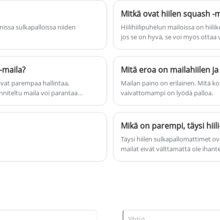
Mitkä ovat hiilen squash -m
issa sulkapalloissa niiden
Hiilihiilipuhelun mailoissa on hii
jos se on hyvä, se voi myös ottaa
-maila?
Mitä eroa on mailahiilen ja 
avat parempaa hallintaa,
Mailan paino on erilainen. Mitä ko
niteltu maila voi parantaa
vaivattomampi on lyödä palloa.
itset oikean mailan selkeillä
lityksillä. Nanjing Spark Shot
sia ja erittäin tarkkoja mailoja,
Mikä on parempi, täysi hiili-
Täysi hiilen sulkapallomattimet ov
mailat eivät välttämättä ole ihant
hiilikuitumailat ovat parantuneet 
ja tunne, ja myös suunta on pare