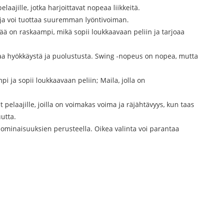
aajille, jotka harjoittavat nopeaa liikkeitä.
a, ja voi tuottaa suuremman lyöntivoiman.
ää on raskaampi, mikä sopii loukkaavaan peliin ja tarjoaa
kuvaa hyökkäystä ja puolustusta. Swing -nopeus on nopea, mutta
i ja sopii loukkaavaan peliin; Maila, jolla on
t pelaajille, joilla on voimakas voima ja räjähtävyys, kun taas
utta.
 ominaisuuksien perusteella. Oikea valinta voi parantaa