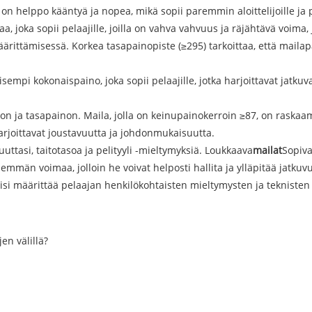
n helppo kääntyä ja nopea, mikä sopii paremmin aloittelijoille ja pel
a, joka sopii pelaajille, joilla on vahva vahvuus ja räjähtävä voim
rittämisessä. Korkea tasapainopiste (≥295) tarkoittaa, että mailap
oisempi kokonaispaino, joka sopii pelaajille, jotka harjoittavat jat
n ja tasapainon. Maila, jolla on keinupainokerroin ≥87, on raskaamp
harjoittavat joustavuutta ja johdonmukaisuutta.
uttasi, taitotasoa ja pelityyli -mieltymyksiä. Loukkaava
mailat
Sopiva
emmän voimaa, jolloin he voivat helposti hallita ja ylläpitää jatkuvu
isi määrittää pelaajan henkilökohtaisten mieltymysten ja teknisten
jen välillä?