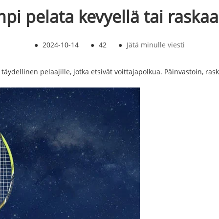
i pelata kevyellä tai raskaal
●
2024-10-14
●
42
●
Jätä minulle viesti
äydellinen pelaajille, jotka etsivät voittajapolkua. Päinvastoin, ras