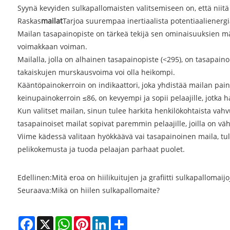
Syynä kevyiden sulkapallomaisten valitsemiseen on, että niitä o
Raskas
mailat
Tarjoa suurempaa inertiaalista potentiaalienergia
Mailan tasapainopiste on tärkeä tekijä sen ominaisuuksien mää
voimakkaan voiman.
Mailalla, jolla on alhainen tasapainopiste (<295), on tasapain
takaiskujen murskausvoima voi olla heikompi.
Kääntöpainokerroin on indikaattori, joka yhdistää mailan paino
keinupainokerroin ≤86, on kevyempi ja sopii pelaajille, jotka 
Kun valitset mailan, sinun tulee harkita henkilökohtaista vahvu
tasapainoiset mailat sopivat paremmin pelaajille, joilla on väh
Viime kädessä valitaan hyökkäävä vai tasapainoinen maila, tul
pelikokemusta ja tuoda pelaajan parhaat puolet.
Edellinen:
Mitä eroa on hiilikuitujen ja grafiitti sulkapallomaijo
Seuraava:
Mikä on hiilen sulkapallomaite?
Facebook
X
WhatsApp
Pinterest
LinkedIn
Share