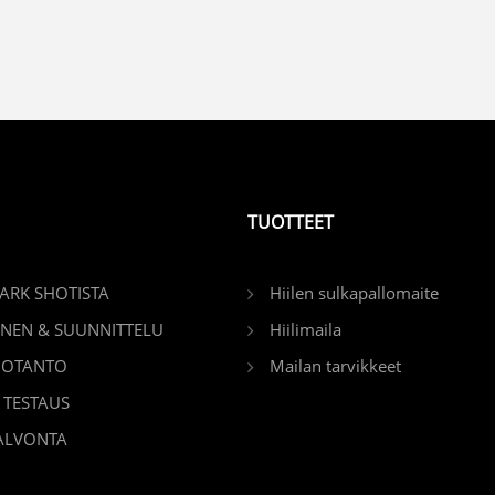
TUOTTEET
PARK SHOTISTA
Hiilen sulkapallomaite
INEN & SUUNNITTELU
Hiilimaila
UOTANTO
Mailan tarvikkeet
 TESTAUS
ALVONTA