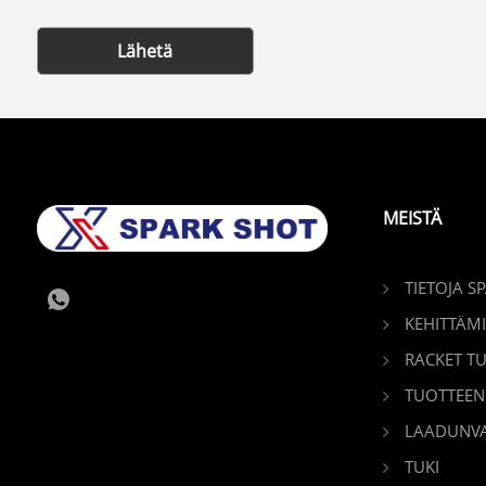
Lähetä
MEISTÄ
TIETOJA S
KEHITTÄM
RACKET T
TUOTTEEN
LAADUNV
TUKI