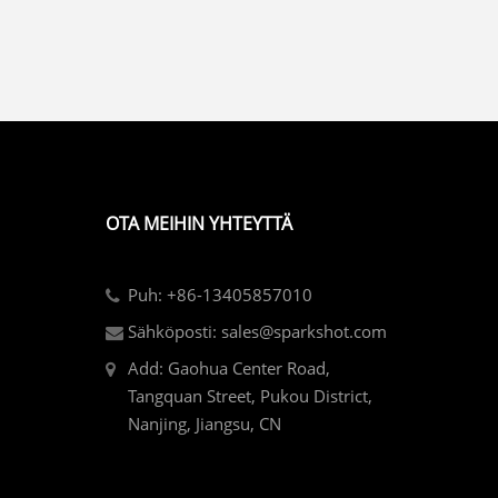
OTA MEIHIN YHTEYTTÄ
Puh: +86-13405857010
Sähköposti: sales@sparkshot.com
Add: Gaohua Center Road,
Tangquan Street, Pukou District,
Nanjing, Jiangsu, CN