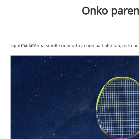
Onko paremp
‌Light
mailat
Anna sinulle nopeutta ja hienoa hallintaa, mikä on t