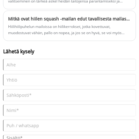
valitseminen on tärkeä askel heidän taitojensa parantamiseksi ja
ruumiinsa suojelemiseksi.
Mitkä ovat hiilen squash -mailan edut tavallisesta mailasta?
Hiilihiilipuhelun mailoissa on hiilikerrokset, jotka kovettuvat,
muodostuvat vähän, pallo on nopea, ja jos se on hyvä, se voi myös
ottaa voimakkaan spinin. Nopea kierto vaatii korkeaa tekniikkaa.
Lähetä kysely