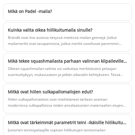
suunnittelemme parhaiten sopivan hiilen
sulkapallomailun vaatimuksesi mukaan.
Mikä on Padel -maila?
Kuinka valita oikea hiilikuitumaila sinulle?
Brändit ovat itse asiassa tietyssä mielessä mailan geenejä. Jotkut
mailamerkit ovat tasapainoisia, jotkut merkit soveltuvat paremmin
hyökkäykseen ja jotkut ovat puolustavampia.
Mikä tekee squashmailasta parhaan valinnan kilpaileville pelaajille?
Oikean squashmailan valinta voi vaikuttaa merkittävästi pelaajan
suorituskykyyn, mukavuuteen ja pitkän aikavälin kehitykseen. Tässä
artikkelissa käsitellään kaikkea mailan anatomiasta, materiaaleista,
painon jakautumisesta ja pelityylistä huoltoon ja osto-ohjeisiin. Olitpa
Mitkä ovat hiilen sulkapallomailojen edut?
aloittelija, joka kamppailee hallinnan kanssa tai edistynyt pelaaja, joka
etsii tarkkuutta ja voimatasapainoa, tämä kattava opas auttaa sinua
Hiilen sulkapallomatteet ovat miehittäneet tärkeän aseman
ymmärtämään, mikä todella tekee squashmailasta sopivan tarpeisiisi.
modernissa sulkapalloissa niiden ainutlaatuisten materiaalien etujen
vuoksi.
Mitkä ovat tärkeimmät parametrit teini -ikäisille hiilikuitumailojen valitsemiseksi?
Juniorten tennispelaajille sopivan hiilikuitujen tennismailan