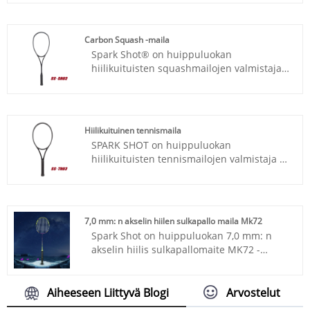
kilpailukykyinen hinta. Keskitymme hiili-
tennismailojen, hiilisquash-mailojen,
hiilipadel-mailojen suunnitteluun ja
Carbon Squash -maila
tuotantoon.
Spark Shot® on huippuluokan
hiilikuituisten squashmailojen valmistaja
ja toimittaja Kiinassa. Tämä kevyt maila on
100 % grafiittirakenne, joka tarjoaa erittäin
kevyen painon, jäykkyyden ja
poikkeuksellisen tarkkuuden. Yksiosainen
Hiilikuituinen tennismaila
kahva vähentää rungon kokonaispainoa
SPARK SHOT on huippuluokan
heikentämättä kestävyyttä.
hiilikuituisten tennismailojen valmistaja ja
toimittaja Kiinassa. Korkea laatu,
kilpailukykyinen hinta. Keskitymme hiili-
tennismailojen, hiilisquash-mailojen,
hiilipadel-mailojen suunnitteluun ja
7,0 mm: n akselin hiilen sulkapallo maila Mk72
tuotantoon.
Spark Shot on huippuluokan 7,0 mm: n
akselin hiilis sulkapallomaite MK72 -
valmistaja ja toimittaja Kiinassa.
Tarjoamme myös räätälöityä
suunnittelupalvelua ammatillisen
Aiheeseen Liittyvä Blogi
Arvostelut
tutkimus- ja kehitystiimimme avulla,