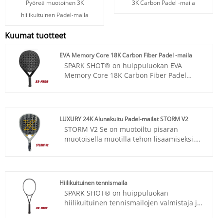
Pyöreä muotoinen 3K
3K Carbon Padel -maila
hiilikuituinen Padel-maila
Kuumat tuotteet
EVA Memory Core 18K Carbon Fiber Padel -maila
SPARK SHOT® on huippuluokan EVA
Memory Core 18K Carbon Fiber Padel
Racket valmistaja ja toimittaja Kiinassa.
Korkea laatu, kilpailukykyinen hinta.
Keskitymme suunnitteluun ja parodution
hiilipadel-mailoihin, hiili-squash-
LUXURY 24K Alunakuitu Padel-mailat STORM V2
mailoihin, hiili-tennismailoihin jne.
STORM V2 Se on muotoiltu pisaran
muotoisella muotilla tehon lisäämiseksi.
Sen paino on 350 grammaa pienempi, ja
se tarjoaa kevyen kahvan, joka parantaa
huomattavasti käsittelyä tinkimättä
suorituskyvystä laukauksissa. ja siinä on
Hiilikuituinen tennismaila
pehmeä Eva Pro -kumiydin, joka
SPARK SHOT® on huippuluokan
tunnetaan tarjoavan vahvan hallinnan
hiilikuituinen tennismailojen valmistaja ja
tunteen. Suurella pallon nopeudella tämä
toimittaja Kiinassa. Korkea laatu,
mela lisää tehoa.